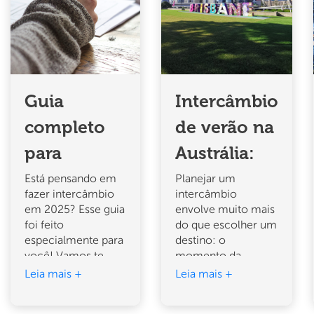
Guia
Intercâmbio
completo
de verão na
para
Austrália:
planejar
Por que
Está pensando em
Planejar um
fazer intercâmbio
intercâmbio
seu
dezembro é
em 2025? Esse guia
envolve muito mais
intercâmbio
foi feito
o melhor
do que escolher um
especialmente para
destino: o
em 2025
mês para
você! Vamos te
momento da
ajudar a planejar
viagem também é
Leia mais +
Leia mais +
começar
todos os detalhes
crucial. E se você
para que sua
quer aproveitar ao