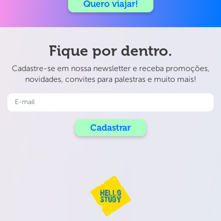
Quero viajar!
Orçamento
Beach em Sydney
disponível: Certos
até a deslumbrante
países, como
Grande Barreira de
Irlanda e Malta,
Corais. 2. Alta
Fique por dentro.
podem ser mais
Temporada de
acessíveis,
Eventos e Cultura
Cadastre-se em nossa newsletter e receba promoções,
enquanto outros
Dezembro marca
novidades, convites para palestras e muito mais!
como Austrália e
[…]
Reino […]