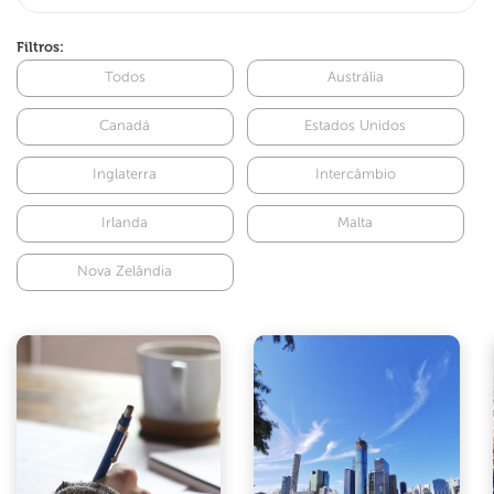
Filtros:
Todos
Austrália
Canadá
Estados Unidos
Inglaterra
Intercâmbio
Irlanda
Malta
Nova Zelândia