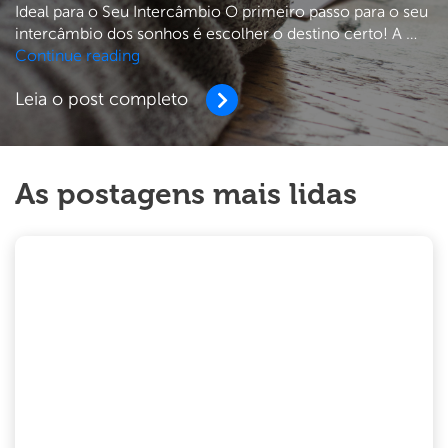
Ideal para o Seu Intercâmbio O primeiro passo para o seu
intercâmbio dos sonhos é escolher o destino certo! A …
Guia
Continue reading
completo
Leia o post completo
para
planejar
seu
intercâmbio
As postagens mais lidas
em
2025