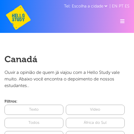
|
EN
PT
ES
Canadá
Ouvir a opinião de quem já viajou com a Hello Study vale
muito. Abaixo você encontra o depoimento de nossos
estudantes..
Filtros:
Texto
Vídeo
Todos
África do Sul