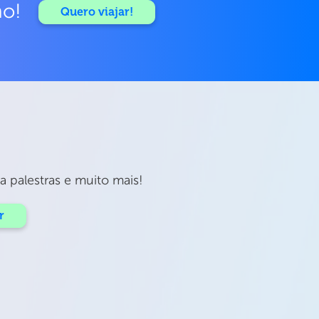
mo!
Quero viajar!
 palestras e muito mais!