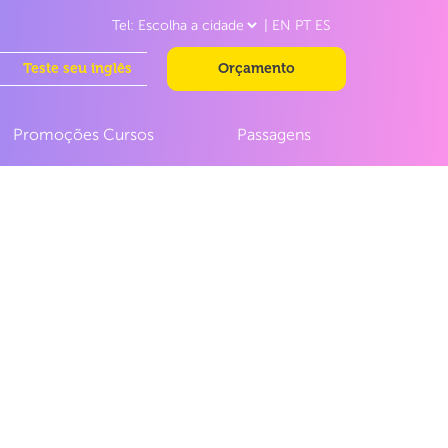
|
EN
PT
ES
Teste seu inglês
Orçamento
Promoções Cursos
Passagens