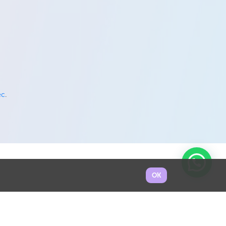
ec
.
OK