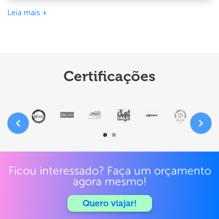
impacto
Leia mais +
do
intercâmbio
na
sua
carreira
Certificações
Ficou interessado? Faça um orçamento
agora mesmo!
Quero viajar!