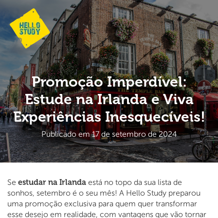
Promoção Imperdível:
Estude na Irlanda e Viva
Experiências Inesquecíveis!
Publicado em 17 de setembro de 2024
estudar na Irlanda
Se
está no topo da sua lista de
sonhos, setembro é o seu mês! A Hello Study preparou
uma promoção exclusiva para quem quer transformar
esse desejo em realidade, com vantagens que vão tornar