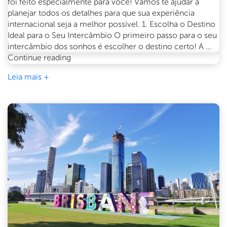
foi feito especialmente para você! Vamos te ajudar a
planejar todos os detalhes para que sua experiência
internacional seja a melhor possível. 1. Escolha o Destino
Ideal para o Seu Intercâmbio O primeiro passo para o seu
intercâmbio dos sonhos é escolher o destino certo! A …
Guia
Continue reading
completo
Leia mais +
para
planejar
seu
intercâmbio
em
2025