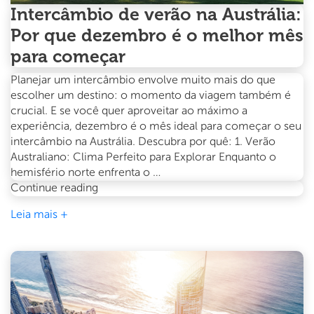
Intercâmbio de verão na Austrália:
Por que dezembro é o melhor mês
para começar
Planejar um intercâmbio envolve muito mais do que
escolher um destino: o momento da viagem também é
crucial. E se você quer aproveitar ao máximo a
experiência, dezembro é o mês ideal para começar o seu
intercâmbio na Austrália. Descubra por quê: 1. Verão
Australiano: Clima Perfeito para Explorar Enquanto o
hemisfério norte enfrenta o …
Intercâmbio
Continue reading
de
Leia mais +
verão
na
Austrália:
Por
que
dezembro
é