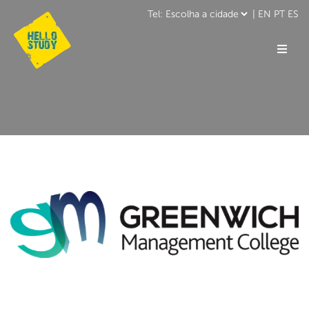
|
EN
PT
ES