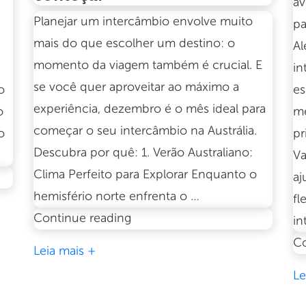
av
Planejar um intercâmbio envolve muito
pa
mais do que escolher um destino: o
Al
momento da viagem também é crucial. E
in
se você quer aproveitar ao máximo a
o
es
experiência, dezembro é o mês ideal para
o
me
começar o seu intercâmbio na Austrália.
o
pr
Descubra por quê: 1. Verão Australiano:
Va
Clima Perfeito para Explorar Enquanto o
aj
hemisfério norte enfrenta o …
fl
Intercâmbio
Continue reading
in
de
Co
Leia mais +
verão
Le
na
Austrália: