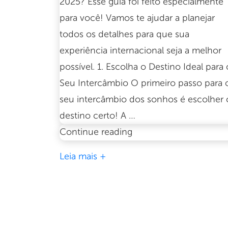
2025? Esse guia foi feito especialmente
para você! Vamos te ajudar a planejar
todos os detalhes para que sua
experiência internacional seja a melhor
possível. 1. Escolha o Destino Ideal para 
Seu Intercâmbio O primeiro passo para 
seu intercâmbio dos sonhos é escolher 
destino certo! A …
Guia
Continue reading
completo
Leia mais +
para
planejar
seu
intercâmbio