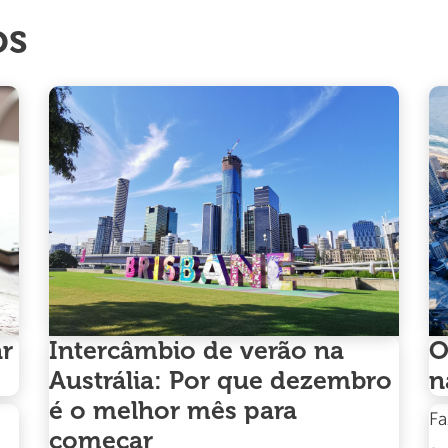
os
ar
Intercâmbio de verão na
O
Austrália: Por que dezembro
n
é o melhor mês para
Fa
começar