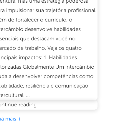
entura, mas uma estratégia poderosa
ra impulsionar sua trajetória profissional.
ém de fortalecer o currículo, o
tercâmbio desenvolve habilidades
senciais que destacam você no
rcado de trabalho. Veja os quatro
incipais impactos: 1. Habilidades
lorizadas Globalmente Um intercâmbio
uda a desenvolver competências como
exibilidade, resiliência e comunicação
tercultural. …
O
ntinue reading
impacto
ia mais +
do