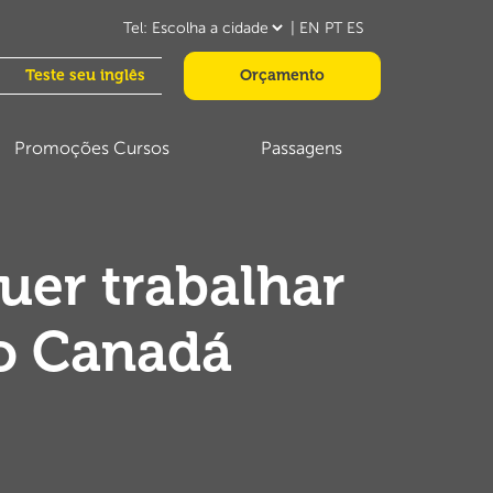
|
EN
PT
ES
Teste seu inglês
Orçamento
Promoções Cursos
Passagens
uer trabalhar
no Canadá