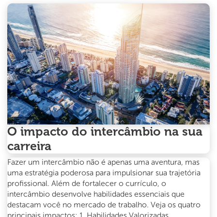
Austrália:
Por
que
dezembro
é
o
melhor
mês
para
começar
O impacto do intercâmbio na sua
carreira
Fazer um intercâmbio não é apenas uma aventura, mas
uma estratégia poderosa para impulsionar sua trajetória
profissional. Além de fortalecer o currículo, o
intercâmbio desenvolve habilidades essenciais que
destacam você no mercado de trabalho. Veja os quatro
principais impactos: 1. Habilidades Valorizadas