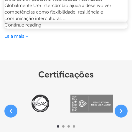
Globalmente Um intercâmbio ajuda a desenvolver
competências como flexibilidade, resiliência e
comunicação intercultural. …
O
Continue reading
impacto
Leia mais +
do
intercâmbio
na
sua
carreira
Certificações