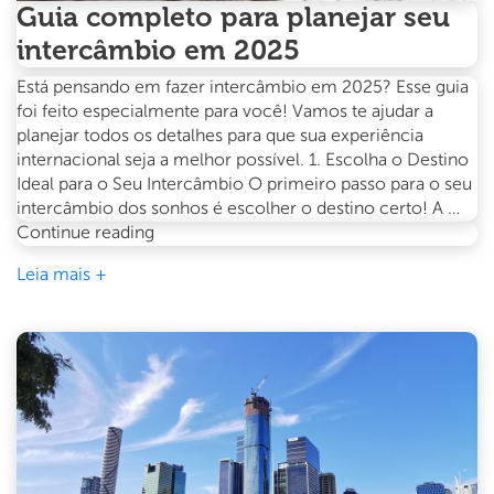
Guia completo para planejar seu
intercâmbio em 2025
Está pensando em fazer intercâmbio em 2025? Esse guia
foi feito especialmente para você! Vamos te ajudar a
planejar todos os detalhes para que sua experiência
internacional seja a melhor possível. 1. Escolha o Destino
Ideal para o Seu Intercâmbio O primeiro passo para o seu
intercâmbio dos sonhos é escolher o destino certo! A …
Guia
Continue reading
completo
Leia mais +
para
planejar
seu
intercâmbio
em
2025