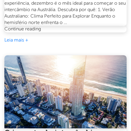
experiência, dezembro é o mês ideal para começar o seu
intercâmbio na Austrália. Descubra por quê: 1. Verão
Australiano: Clima Perfeito para Explorar Enquanto o
hemisfério norte enfrenta o …
Intercâmbio
Continue reading
de
Leia mais +
verão
na
Austrália:
Por
que
dezembro
é
o
melhor
mês
para
começar