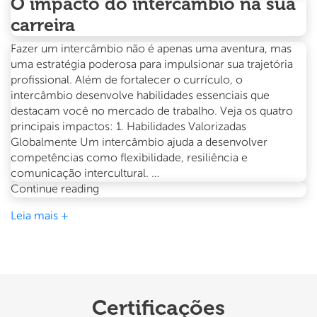
O impacto do intercâmbio na sua
carreira
Fazer um intercâmbio não é apenas uma aventura, mas
uma estratégia poderosa para impulsionar sua trajetória
profissional. Além de fortalecer o currículo, o
intercâmbio desenvolve habilidades essenciais que
destacam você no mercado de trabalho. Veja os quatro
principais impactos: 1. Habilidades Valorizadas
Globalmente Um intercâmbio ajuda a desenvolver
competências como flexibilidade, resiliência e
comunicação intercultural. …
O
Continue reading
impacto
Leia mais +
do
intercâmbio
na
sua
carreira
Certificações