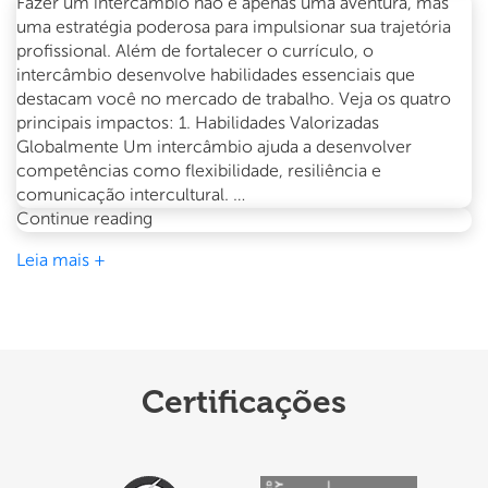
Fazer um intercâmbio não é apenas uma aventura, mas
uma estratégia poderosa para impulsionar sua trajetória
profissional. Além de fortalecer o currículo, o
intercâmbio desenvolve habilidades essenciais que
destacam você no mercado de trabalho. Veja os quatro
principais impactos: 1. Habilidades Valorizadas
Globalmente Um intercâmbio ajuda a desenvolver
competências como flexibilidade, resiliência e
comunicação intercultural. …
O
Continue reading
impacto
Leia mais +
do
intercâmbio
na
sua
carreira
Certificações