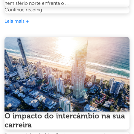
hemisfério norte enfrenta o …
Intercâmbio
Continue reading
de
Leia mais +
verão
na
Austrália:
Por
que
dezembro
é
o
melhor
mês
para
começar
O impacto do intercâmbio na sua
carreira