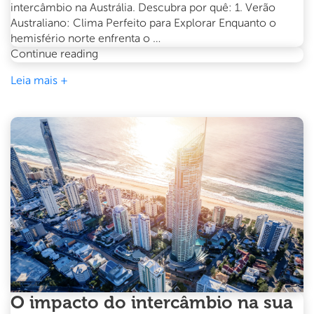
intercâmbio na Austrália. Descubra por quê: 1. Verão
Australiano: Clima Perfeito para Explorar Enquanto o
hemisfério norte enfrenta o …
Intercâmbio
Continue reading
de
Leia mais +
verão
na
Austrália:
Por
que
dezembro
é
o
melhor
mês
para
começar
O impacto do intercâmbio na sua