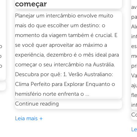
começar
av
Planejar um intercâmbio envolve muito
pa
mais do que escolher um destino: o
Al
momento da viagem também é crucial. E
in
se você quer aproveitar ao máximo a
o
es
experiência, dezembro é o mês ideal para
o
me
começar o seu intercâmbio na Austrália.
o
pr
Descubra por quê: 1. Verão Australiano:
Va
Clima Perfeito para Explorar Enquanto o
aj
hemisfério norte enfrenta o …
fl
Intercâmbio
Continue reading
in
de
Co
Leia mais +
verão
Le
na