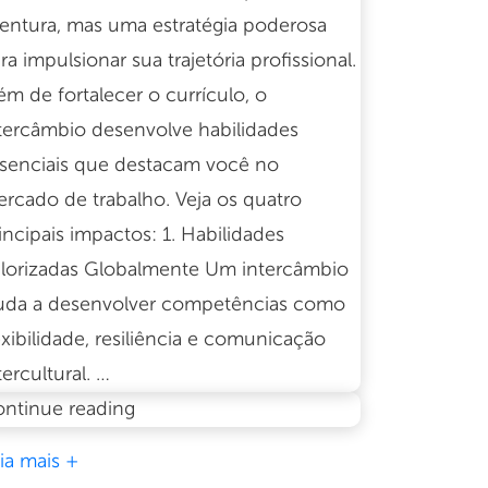
entura, mas uma estratégia poderosa
ra impulsionar sua trajetória profissional.
ém de fortalecer o currículo, o
tercâmbio desenvolve habilidades
senciais que destacam você no
rcado de trabalho. Veja os quatro
incipais impactos: 1. Habilidades
lorizadas Globalmente Um intercâmbio
uda a desenvolver competências como
exibilidade, resiliência e comunicação
tercultural. …
O
ntinue reading
impacto
ia mais +
do