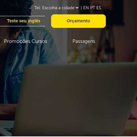
|
EN
PT
ES
Teste seu inglês
Orçamento
Promoções Cursos
Passagens