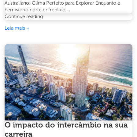
Australiano: Clima Perfeito para Explorar Enquanto o
hemisfério norte enfrenta o …
Intercâmbio
Continue reading
de
Leia mais +
verão
na
Austrália:
Por
que
dezembro
é
o
melhor
mês
para
começar
O impacto do intercâmbio na sua
carreira