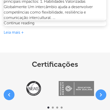
principais impactos: 1. Habilidades Valorizadas
Globalmente Um intercâmbio ajuda a desenvolver
competências como flexibilidade, resiliência e
comunicação intercultural. …
O
Continue reading
impacto
Leia mais +
do
intercâmbio
na
sua
carreira
Certificações