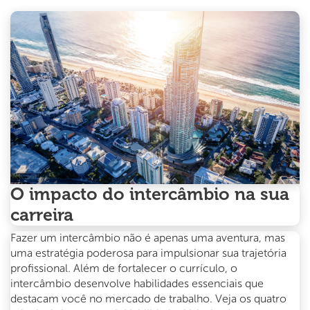
Austrália:
Por
que
dezembro
é
o
melhor
mês
para
começar
O impacto do intercâmbio na sua
carreira
Fazer um intercâmbio não é apenas uma aventura, mas
uma estratégia poderosa para impulsionar sua trajetória
profissional. Além de fortalecer o currículo, o
intercâmbio desenvolve habilidades essenciais que
destacam você no mercado de trabalho. Veja os quatro