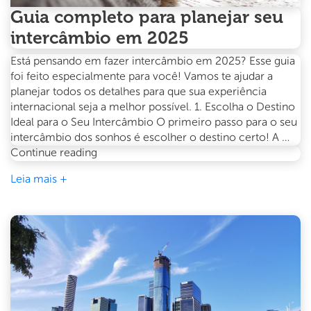
Guia completo para planejar seu
intercâmbio em 2025
Está pensando em fazer intercâmbio em 2025? Esse guia
foi feito especialmente para você! Vamos te ajudar a
planejar todos os detalhes para que sua experiência
internacional seja a melhor possível. 1. Escolha o Destino
Ideal para o Seu Intercâmbio O primeiro passo para o seu
intercâmbio dos sonhos é escolher o destino certo! A …
Guia
Continue reading
completo
Leia mais +
para
planejar
seu
intercâmbio
em
2025