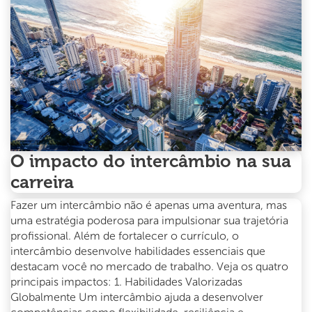
que
dezembro
é
o
melhor
mês
para
começar
O impacto do intercâmbio na sua
carreira
Fazer um intercâmbio não é apenas uma aventura, mas
uma estratégia poderosa para impulsionar sua trajetória
profissional. Além de fortalecer o currículo, o
intercâmbio desenvolve habilidades essenciais que
destacam você no mercado de trabalho. Veja os quatro
principais impactos: 1. Habilidades Valorizadas
Globalmente Um intercâmbio ajuda a desenvolver