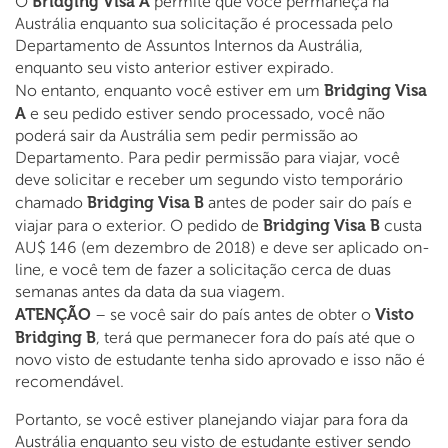
Bridging Visa A
O
permite que você permaneça na
Austrália enquanto sua solicitação é processada pelo
Departamento de Assuntos Internos da Austrália,
enquanto seu visto anterior estiver expirado.
Bridging Visa
No entanto, enquanto você estiver em um
A
e seu pedido estiver sendo processado, você não
poderá sair da Austrália sem pedir permissão ao
Departamento. Para pedir permissão para viajar, você
deve solicitar e receber um segundo visto temporário
Bridging Visa B
chamado
antes de poder sair do país e
Bridging Visa B
viajar para o exterior. O pedido de
custa
AU$ 146 (em dezembro de 2018) e deve ser aplicado on-
line, e você tem de fazer a solicitação cerca de duas
semanas antes da data da sua viagem.
ATENÇÃO
Visto
– se você sair do país antes de obter o
Bridging B
, terá que permanecer fora do país até que o
novo visto de estudante tenha sido aprovado e isso não é
recomendável.
Portanto, se você estiver planejando viajar para fora da
Austrália enquanto seu visto de estudante estiver sendo