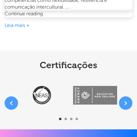
competências como flexibilidade, resiliência e
comunicação intercultural. …
O
Continue reading
impacto
Leia mais +
do
intercâmbio
na
sua
carreira
Certificações