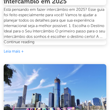
intercâmbio em 2025
Está pensando em fazer intercâmbio em 2025? Esse guia
foi feito especialmente para você! Vamos te ajudar a
planejar todos os detalhes para que sua experiência
internacional seja a melhor possível. 1. Escolha o Destino
Ideal para o Seu Intercâmbio O primeiro passo para o seu
intercâmbio dos sonhos é escolher o destino certo! A …
Guia
Continue reading
completo
Leia mais +
para
planejar
seu
intercâmbio
em
2025