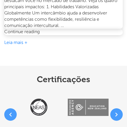
destacam você no mercado de trabalho. Veja os quatro
principais impactos: 1. Habilidades Valorizadas
Globalmente Um intercâmbio ajuda a desenvolver
competências como flexibilidade, resiliência e
comunicação intercultural. …
O
Continue reading
impacto
Leia mais +
do
intercâmbio
na
sua
carreira
Certificações