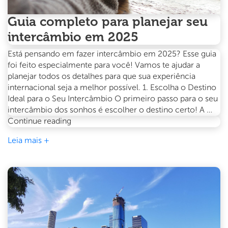
Guia completo para planejar seu
intercâmbio em 2025
Está pensando em fazer intercâmbio em 2025? Esse guia
foi feito especialmente para você! Vamos te ajudar a
planejar todos os detalhes para que sua experiência
internacional seja a melhor possível. 1. Escolha o Destino
Ideal para o Seu Intercâmbio O primeiro passo para o seu
intercâmbio dos sonhos é escolher o destino certo! A …
Guia
Continue reading
completo
Leia mais +
para
planejar
seu
intercâmbio
em
2025