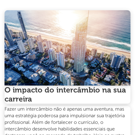
na
Austrália:
Por
que
dezembro
é
o
melhor
mês
para
começar
O impacto do intercâmbio na sua
carreira
Fazer um intercâmbio não é apenas uma aventura, mas
uma estratégia poderosa para impulsionar sua trajetória
profissional. Além de fortalecer o currículo, o
intercâmbio desenvolve habilidades essenciais que