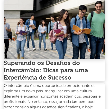
Sonhos:
Dicas
e
Estratégias
para
Obter
os
Recursos
Financeiros
para
Realizar
Superando os Desafios do
o
seu
Intercâmbio: Dicas para uma
Sonho!
Experiência de Sucesso
O intercâmbio é uma oportunidade emocionante de
explorar um novo país, mergulhar em uma cultura
diferente e expandir horizontes acadêmicos, pessoais e
profissionais. No entanto, essa jornada também pode
trazer consigo alguns desafios significativos, e hoje