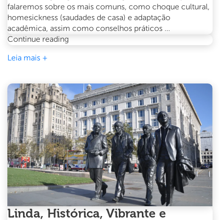
falaremos sobre os mais comuns, como choque cultural,
homesickness (saudades de casa) e adaptação
acadêmica, assim como conselhos práticos …
Superando
Continue reading
os
Leia mais +
Desafios
do
Intercâmbio:
Dicas
para
uma
Experiência
de
Sucesso
Linda, Histórica, Vibrante e