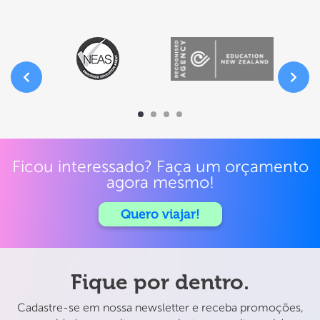
destino
ideal
para
quem
deseja
fazer
um
intercâmbio
na
Inglaterra
Ficou interessado? Faça um orçamento
agora mesmo!
Quero viajar!
Fique por dentro.
Cadastre-se em nossa newsletter e receba promoções,