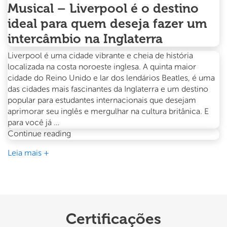
Musical – Liverpool é o destino
ideal para quem deseja fazer um
intercâmbio na Inglaterra
Liverpool é uma cidade vibrante e cheia de história
localizada na costa noroeste inglesa. A quinta maior
cidade do Reino Unido e lar dos lendários Beatles, é uma
das cidades mais fascinantes da Inglaterra e um destino
popular para estudantes internacionais que desejam
aprimorar seu inglês e mergulhar na cultura britânica. E
para você já …
Linda,
Continue reading
Histórica,
Leia mais +
Vibrante
e
Musical
–
Liverpool
é
Certificações
o