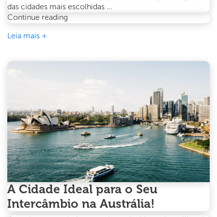
das cidades mais escolhidas …
Conheça
Continue reading
as
Leia mais +
Principais
Cidades
para
Intercâmbio
no
Canadá
e
Descubra
a
Melhor
para
Você!
A Cidade Ideal para o Seu
Intercâmbio na Austrália!