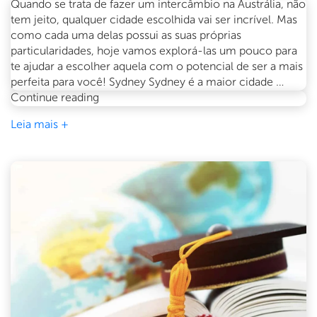
Quando se trata de fazer um intercâmbio na Austrália, não
tem jeito, qualquer cidade escolhida vai ser incrível. Mas
como cada uma delas possui as suas próprias
particularidades, hoje vamos explorá-las um pouco para
te ajudar a escolher aquela com o potencial de ser a mais
perfeita para você! Sydney Sydney é a maior cidade …
A
Continue reading
Cidade
Leia mais +
Ideal
para
o
Seu
Intercâmbio
na
Austrália!