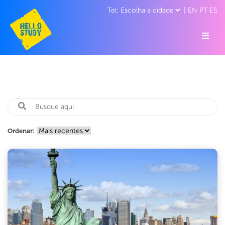
|
EN
PT
ES
Ordenar: