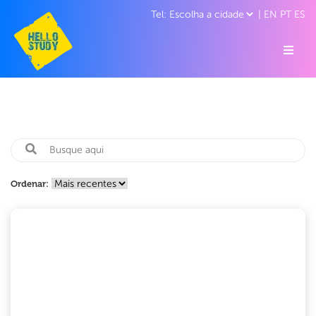
|
EN
PT
ES
Ordenar: