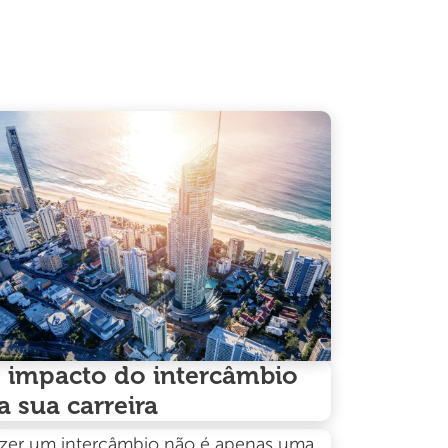
 impacto do intercâmbio
a sua carreira
zer um intercâmbio não é apenas uma