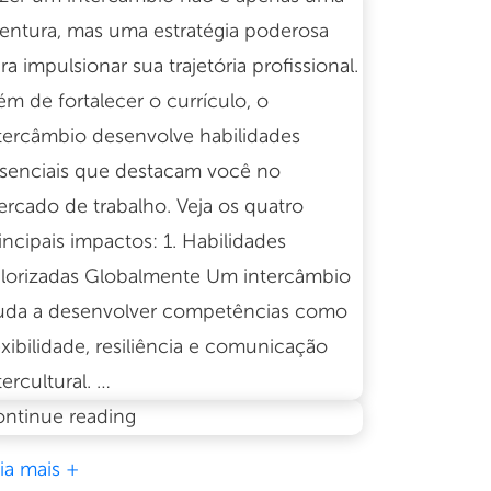
entura, mas uma estratégia poderosa
ra impulsionar sua trajetória profissional.
ém de fortalecer o currículo, o
tercâmbio desenvolve habilidades
senciais que destacam você no
rcado de trabalho. Veja os quatro
incipais impactos: 1. Habilidades
lorizadas Globalmente Um intercâmbio
uda a desenvolver competências como
exibilidade, resiliência e comunicação
tercultural. …
O
ntinue reading
impacto
ia mais +
do