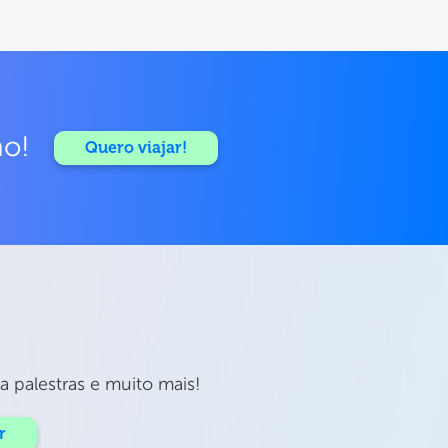
mo!
Quero viajar!
 palestras e muito mais!