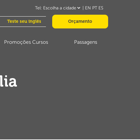
|
EN
PT
ES
Teste seu inglês
Orçamento
Promoções Cursos
Passagens
lia